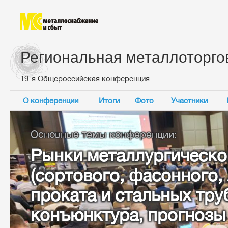
Региональная металлоторго
19-я Общероссийская конференция
О конференции
Итоги
Фото
Участники
Основные темы конференции:
Рынки металлургическо
(сортового, фасонного,
проката и стальных тру
конъюнктура, прогнозы 