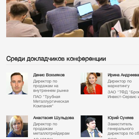
Среди докладчиков конференции
Денис Вохмяков
Ирина Андреева
Директор по
Директор по
продажам на
маркетингу
внутреннем рынке
ЗАО "ТФД "Бро
ПАО "Трубная
Инвест-Сервис 
Металлургическая
Компания"
Анастасия Шульдова
Юрий Суняев
Директор по
Заместитель
продажам
генерального
металлотрейдерам
директора по с