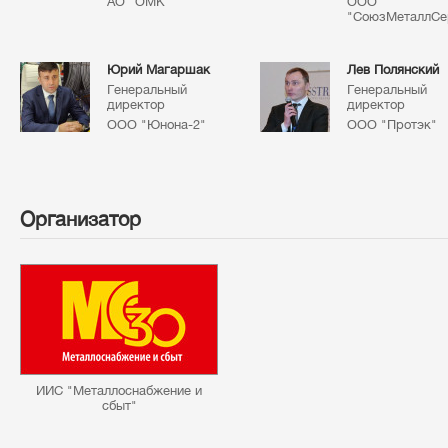
АО "ОМК"
ООО
"СоюзМеталлСе
Юрий Магаршак
Лев Полянский
Генеральный
Генеральный
директор
директор
ООО "Юнона-2"
ООО "Протэк"
Организатор
ИИС "Металлоснабжение и
сбыт"