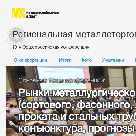
Региональная металлоторго
19-я Общероссийская конференция
О конференции
Итоги
Фото
Участники
Основные темы конференции:
Рынки металлургическо
(сортового, фасонного,
проката и стальных тру
конъюнктура, прогнозы 