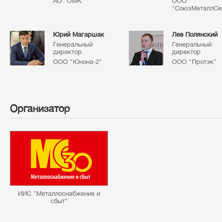
АО "ОМК"
ООО
"СоюзМеталлСе
Юрий Магаршак
Лев Полянский
Генеральный
Генеральный
директор
директор
ООО "Юнона-2"
ООО "Протэк"
Организатор
ИИС "Металлоснабжение и
сбыт"