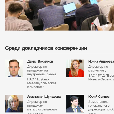
Среди докладчиков конференции
Денис Вохмяков
Ирина Андреева
Директор по
Директор по
продажам на
маркетингу
внутреннем рынке
ЗАО "ТФД "Бро
ПАО "Трубная
Инвест-Сервис 
Металлургическая
Компания"
Анастасия Шульдова
Юрий Суняев
Директор по
Заместитель
продажам
генерального
металлотрейдерам
директора по с