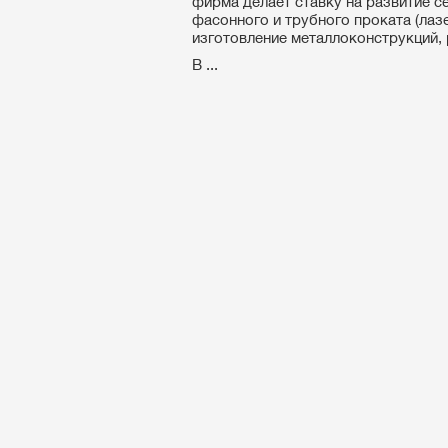
фирма делает ставку на развитие с
фасонного и трубного проката (лазе
изготовление металлоконструкций, 
В ...