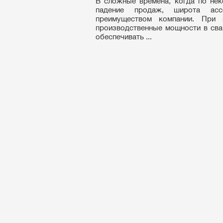
В сложные времена, когда по не
падение продаж, широта асс
преимуществом компании. При э
производственные мощности в свар
обеспечивать ...