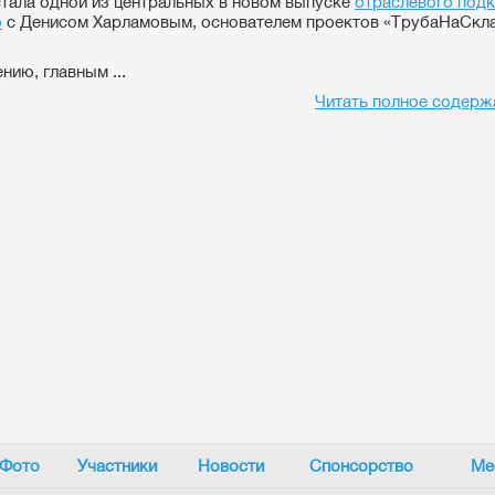
стала одной из центральных в новом выпуске
отраслевого под
о
с Денисом Харламовым, основателем проектов «ТрубаНаСклад
нию, главным ...
Читать полное содерж
Фото
Участники
Новости
Спонсорство
Ме