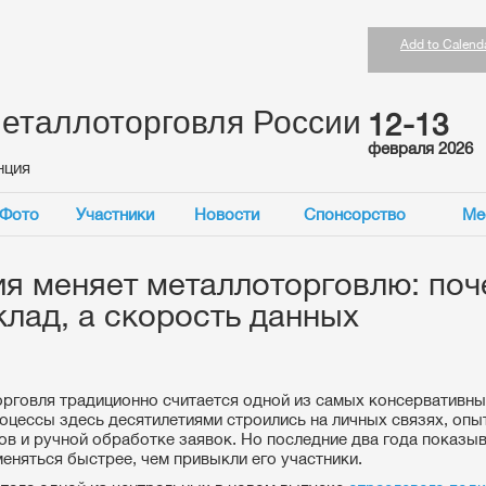
Add to Calend
еталлоторговля России
12-13
февраля 2026
нция
Фото
Участники
Новости
Спонсорство
Ме
я меняет металлоторговлю: поче
клад, а скорость данных
рговля традиционно считается одной из самых консервативны
оцессы здесь десятилетиями строились на личных связях, опы
в и ручной обработке заявок. Но последние два года показы
меняться быстрее, чем привыкли его участники.