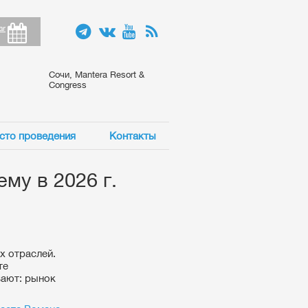
ar
Сочи, Mantera Resort &
Congress
сто проведения
Контакты
му в 2026 г.
х отраслей.
те
вают: рынок