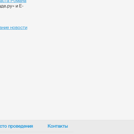
каста Романа
е.ру» и E-
ание новости
сто проведения
Контакты