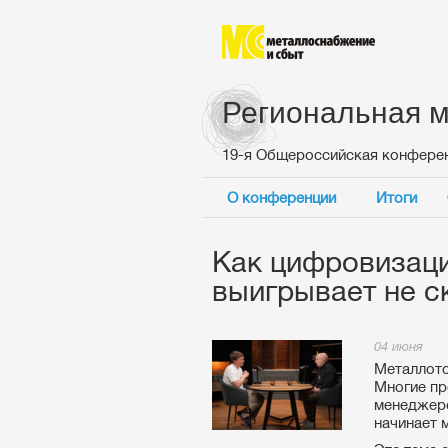
Региональная м
19-я Общероссийская конфере
О конференции
Итоги
Как цифровизаци
выигрывает не с
04 июня
Металлото
Многие пр
менеджеро
начинает 