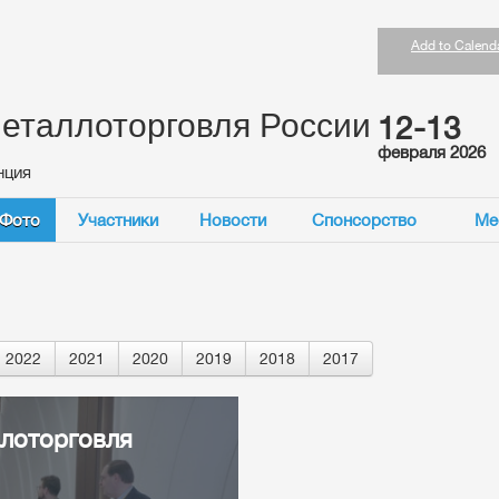
Add to Calend
еталлоторговля России
12-13
февраля 2026
нция
Фото
Участники
Новости
Спонсорство
Ме
2022
2021
2020
2019
2018
2017
ллоторговля