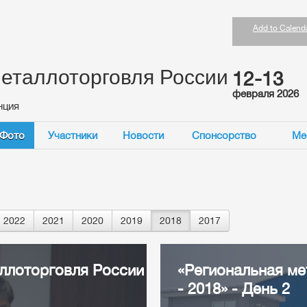
Add to Calend
еталлоторговля России
12-13
февраля 2026
нция
Фото
Участники
Новости
Спонсорство
Ме
2022
2021
2020
2019
2018
2017
ллоторговля России
«Региональная ме
- 2018» - День 2